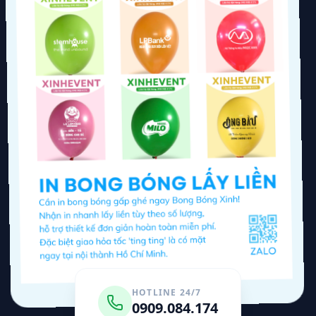
Gợi Ý Từ Bong Bóng Xinh
Gọi Chốt
Tư vấn hoàn thành bởi BongBongXinh
AI
Ngay
HOTLINE 24/7
0909.084.174