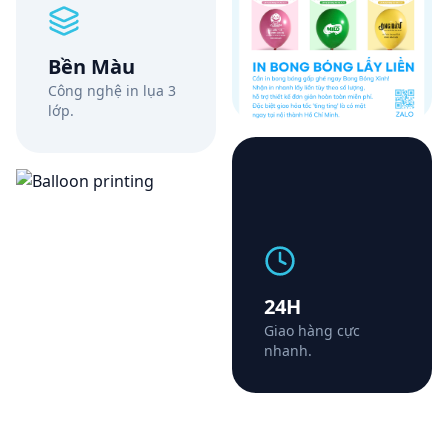
Bền Màu
Công nghệ in lụa 3
lớp.
24H
Giao hàng cực
nhanh.