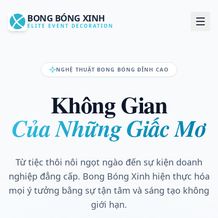
BONG BÓNG XINH
ELITE EVENT DECORATION
Dịch vụ
NGHỆ THUẬT BONG BÓNG ĐỈNH CAO
Tư vấn AI Miễn Phí
Không Gian
In Logo Quảng Cáo
Của Những Giấc Mơ
Liên hệ báo giá
Từ tiệc thôi nôi ngọt ngào đến sự kiện doanh
nghiệp đẳng cấp. Bong Bóng Xinh hiện thực hóa
mọi ý tưởng bằng sự tận tâm và sáng tạo không
giới hạn.