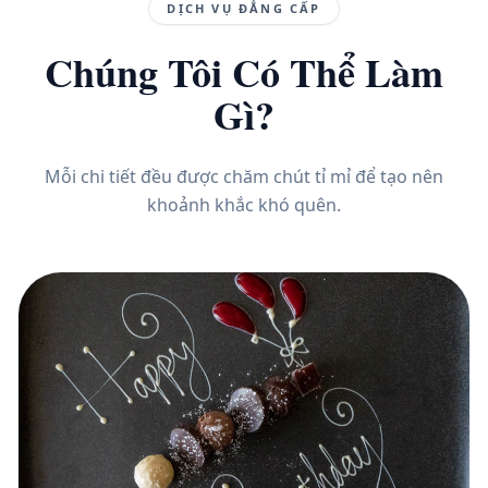
DỊCH VỤ ĐẲNG CẤP
Chúng Tôi Có Thể Làm
Gì?
Mỗi chi tiết đều được chăm chút tỉ mỉ để tạo nên
khoảnh khắc khó quên.